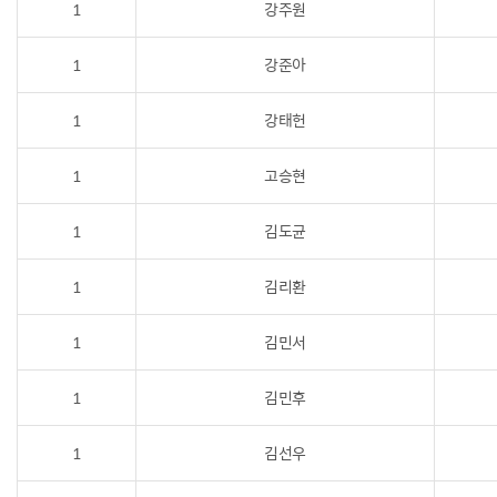
1
강주원
1
강준아
1
강태헌
1
고승현
1
김도균
1
김리환
1
김민서
1
김민후
1
김선우