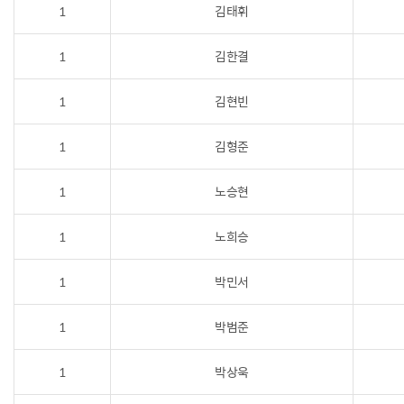
1
김태휘
1
김한결
1
김현빈
1
김형준
1
노승현
1
노희승
1
박민서
1
박범준
1
박상욱