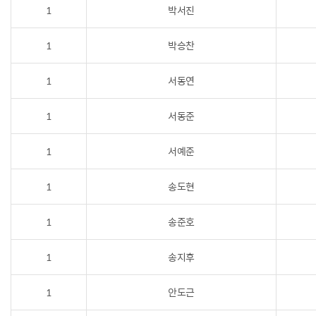
1
박서진
1
박승찬
1
서동연
1
서동준
1
서예준
1
송도현
1
송준호
1
송지후
1
안도근