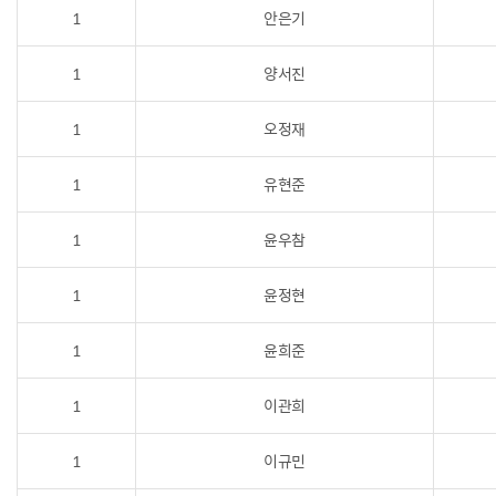
1
안은기
1
양서진
1
오정재
1
유현준
1
윤우참
1
윤정현
1
윤희준
1
이관희
1
이규민