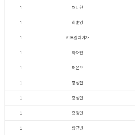
1
채태현
1
최훈영
1
키드일라이자
1
하재민
1
허은오
1
홍성민
1
홍성민
1
홍정민
1
황규빈