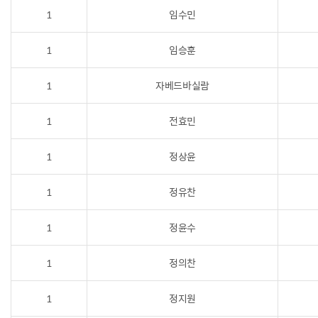
1
임수민
1
임승훈
1
자베드바실람
1
전효민
1
정상윤
1
정유찬
1
정윤수
1
정의찬
1
정지원