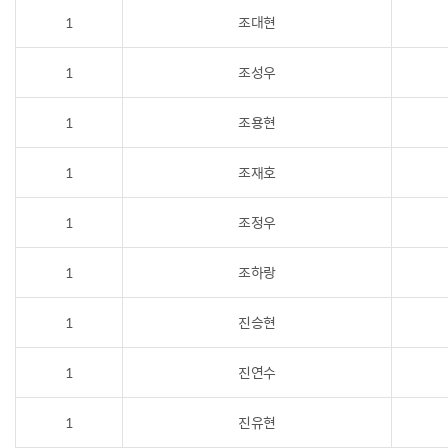
1
조대현
1
조성우
1
조용현
1
조재호
1
조정우
1
조하랑
1
진승현
1
진연수
1
진유현