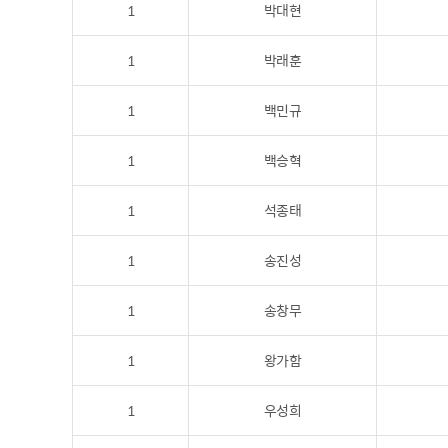
1
박대현
1
박래훈
1
백민규
1
백승혁
1
석종태
1
송진성
1
송창무
1
왕가함
1
우성희