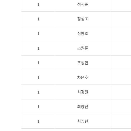
1
정서준
1
정성조
1
정환조
1
조원준
1
조정민
1
차윤호
1
최경원
1
최양선
1
최영헌