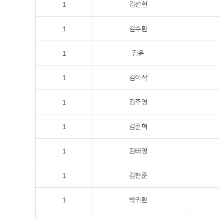
1
김선현
1
김수환
1
김윤
1
김이삭
1
김주영
1
김준혁
1
김태영
1
김현준
1
박귀환