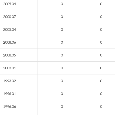
2005.04
0
0
2000.07
0
0
2005.04
0
0
2008.06
0
0
2008.05
0
0
2003.01
0
0
1993.02
0
0
1996.01
0
0
1996.06
0
0