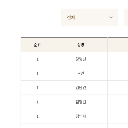
전체
순위
성명
1
강병진
1
권민
1
김남건
1
김명진
1
김민재