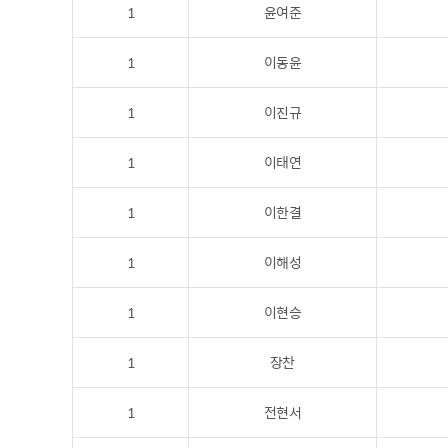
1
윤여준
1
이동윤
1
이진규
1
이태연
1
이한결
1
이해성
1
이현승
1
장찬
1
전현서